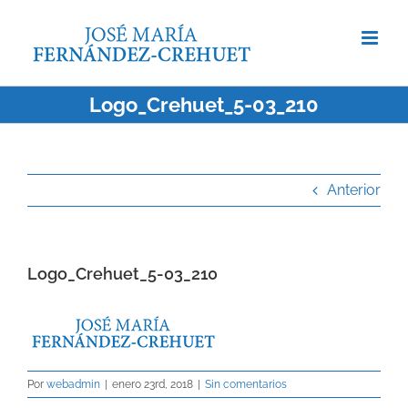
Saltar
al
contenido
Logo_Crehuet_5-03_210
Anterior
Logo_Crehuet_5-03_210
Por
webadmin
|
enero 23rd, 2018
|
Sin comentarios